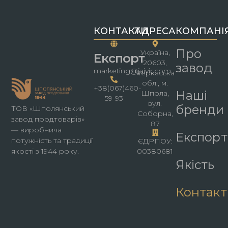
КОНТАКТИ
АДРЕСА
КОМПАНІ
Про
Україна,
Експорт
20603,
завод
marketing@jaivir.com
Черкаська
обл., м.
+38(067)460-
Наші
Шпола,
59-93
вул.
бренди
ТОВ «Шполянський
Соборна,
завод продтоварів»
87
— виробнича
Експорт
потужність та традиції
ЄДРПОУ:
00380681
якості з 1944 року.
Якість
Контакт